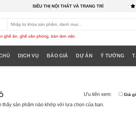
SIÊU THỊ NỘI THẤT VÀ TRANG TRÍ
Tìm
kiếm:
n ghế ăn,
ghế văn phòng
,
bàn làm việc
CHỦ
DỊCH VỤ
BÁO GIÁ
DỰ ÁN
Ý TƯỞNG
T
Ỗ
Ưu tiên xem:
Giá g
 thấy sản phẩm nào khớp với lựa chọn của bạn.