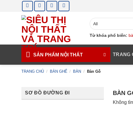
Skip
to
content
Từ khóa phổ biến:
bà
TRANG 
SẢN PHẨM NỘI THẤT
TRANG CHỦ
/
BÀN GHẾ
/
BÀN
/
Bàn Gỗ
BÀN G
SƠ ĐỒ ĐƯỜNG ĐI
Không tìm