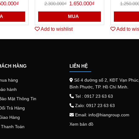
á
Giá
Giá
Giá
500.000
₫
Được
1.650.000
₫
Đư
2.300.000
₫
1.250.00
c
hiện
gốc
hiện
xếp
hạ
tại
là:
tại
hạng
sa
00.000₫.
là:
2.300.000₫.
là:
A
MUA
0
4.500.000₫.
1.650.000₫.
5
sao
Add to wishlist
Add to wis
HÁCH HÀNG
LIÊN HỆ
mua hàng
Số 4 đường số 2, KĐT Vạn Phúc,
Bình Phước, TP. Hồ Chí Minh.
bảo hành
Tel : 0917 23 63 63
Bảo Mật Thông Tin
Zalo: 0917 23 63 63
Đổi Trả Hàng
Email: info@hiangroup.com
Giao Hàng
Xem bản đồ
 Thanh Toán