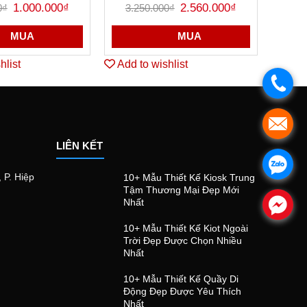
Giá
Giá
Giá
Giá
ợc xếp
1.000.000
₫
Được
2.560.000
₫
0
₫
3.250.000
₫
6
gốc
hiện
gốc
hiện
ng
5.00
5
xếp
là:
tại
là:
tại
o
hạng
1.250.000₫.
là:
3.250.000₫.
là:
MUA
MUA
0
1.000.000₫.
2.560.000₫.
5
sao
hlist
Add to wishlist
Add 
.
.
LIÊN KẾT
.
 P. Hiệp
10+ Mẫu Thiết Kế Kiosk Trung
Tậm Thương Mại Đẹp Mới
Nhất
.
10+ Mẫu Thiết Kế Kiot Ngoài
Trời Đẹp Được Chọn Nhiều
Nhất
10+ Mẫu Thiết Kế Quầy Di
Động Đẹp Được Yêu Thích
Nhất