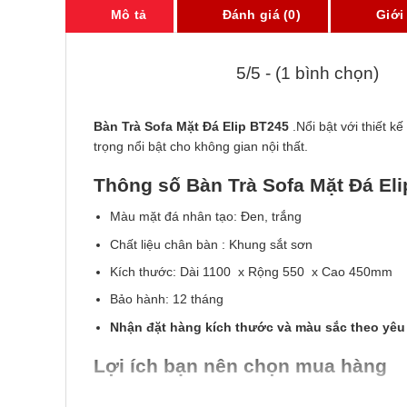
Mô tả
Đánh giá (0)
Giới
5/5 - (1 bình chọn)
Bàn Trà Sofa Mặt Đá Elip BT245
.Nổi bật với thiết k
trọng nổi bật cho không gian nội thất.
Thông số Bàn Trà Sofa Mặt Đá El
Màu mặt đá nhân tạo: Đen, trắng
Chất liệu chân bàn : Khung sắt sơn
Kích thước: Dài 1100 x Rộng 550 x Cao 450mm
Bảo hành: 12 tháng
Nhận đặt hàng kích thước và màu sắc theo yêu
Lợi ích bạn nên chọn mua hàng
Giá sản phẩm cạnh tranh với những nơi khác