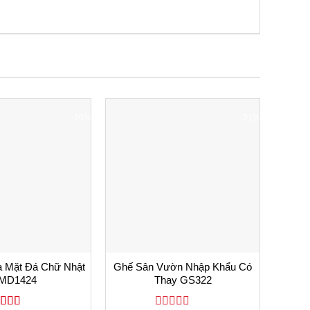
-20%
-21%
Add
Add
to
to
wishlist
wishlist
a Mặt Đá Chữ Nhật
Ghế Sân Vườn Nhập Khẩu Có
Bộ B
MD1424
Thay GS322