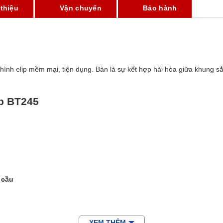
 thiệu
Vận chuyển
Bảo hành
ế hình elip mềm mại, tiện dụng. Bàn là sự kết hợp hài hòa giữa khung 
ip BT245
 cầu
XEM THÊM