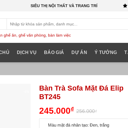
SIÊU THỊ NỘI THẤT VÀ TRANG TRÍ
Tìm
kiếm:
n ghế ăn,
ghế văn phòng
,
bàn làm việc
CHỦ
DỊCH VỤ
BÁO GIÁ
DỰ ÁN
Ý TƯỞNG
T
Bàn Trà Sofa Mặt Đá Elip
-4%
BT245
Add
Giá
Giá
245.000
₫
to
256.000
₫
gốc
hiện
wishlist
là:
tại
256.000₫.
là:
Màu mặt đá nhân tạo: Đen, trắng