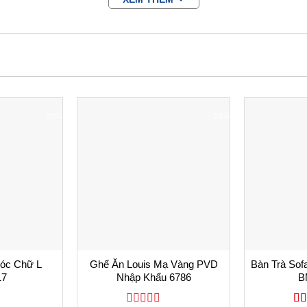
ng
hu cầu khách hàng
ường xuyên
-20%
-28%
ách
Add
Add
 được kiểm tra hàng trước khi nhận.
to
to
wishlist
wishlist
óc Chữ L
Ghế Ăn Louis Mạ Vàng PVD
Bàn Trà Sof
17
Nhập Khẩu 6786
B