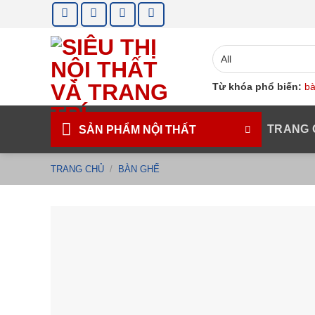
Skip
to
content
Từ khóa phổ biến:
bà
TRANG 
SẢN PHẨM NỘI THẤT
TRANG CHỦ
/
BÀN GHẾ