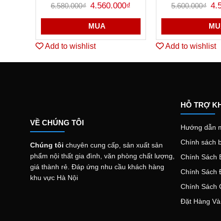
Giá
Giá
Gi
Được
4.560.000
₫
Được
4.
6.580.000
₫
5.600.000
₫
gốc
hiện
gố
xếp
xếp
là:
tại
là:
hạng
hạng
6.580.000₫.
là:
5.6
MUA
MU
0
0
4.560.000₫.
5
5
sao
sao
Add to wishlist
Add to wishlist
HỖ TRỢ K
VỀ CHÚNG TÔI
Hướng dẫn 
Chính sách 
Chúng tôi
chuyên cung cấp, sản xuất sản
phẩm nội thất gia đình, văn phòng chất lượng,
Chính Sách 
giá thành rẻ. Đáp ứng nhu cầu khách hàng
Chính Sách 
khu vực Hà Nội
Chính Sách 
Đặt Hàng Và