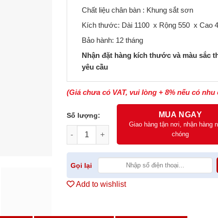
245.000₫.
Chất liệu chân bàn : Khung sắt sơn
Kích thước: Dài 1100 x Rộng 550 x Cao
Bảo hành: 12 tháng
Nhận đặt hàng kích thước và màu sắc t
yêu cầu
(Giá chưa có VAT, vui lòng + 8% nếu có nhu 
MUA NGAY
Số lượng:
Giao hàng tận nơi, nhận hàng 
Bàn Trà Sofa Mặt Đá Elip BT245 số lượng
chóng
Gọi lại
Add to wishlist